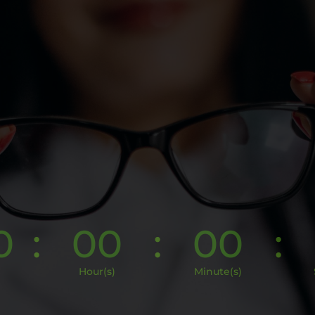
0
:
00
:
00
:
Hour(s)
Minute(s)