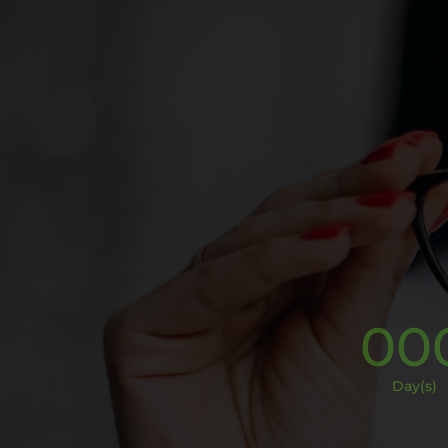
00
Day(s)